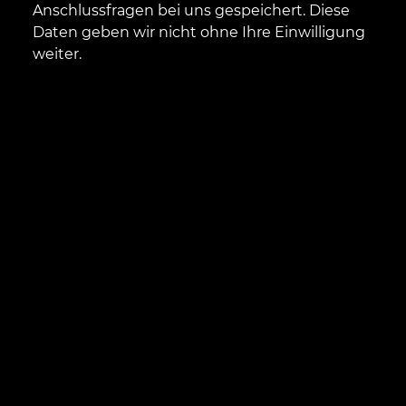
Anschlussfragen bei uns gespeichert. Diese
Daten geben wir nicht ohne Ihre Einwilligung
weiter.
Ihr Kontakt zu uns:
Pauline Mazzocchi
Telefon:
+33 6 7252 0234
E-Mail:
INFO[AT]YAXXON.COM