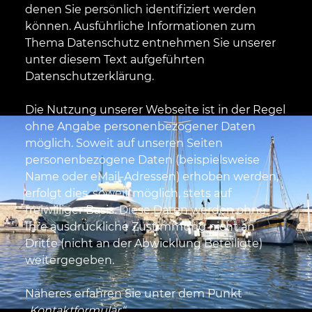
denen Sie persönlich identifiziert werden
können. Ausführliche Informationen zum
Thema Datenschutz entnehmen Sie unserer
unter diesem Text aufgeführten
Datenschutzerklärung.
Die Nutzung unserer Webseite ist in der Regel
ohne Angabe personenbezogener Daten
möglich. Soweit auf unseren Seiten
personenbezogene Daten (beispielsweise
Name oder eMail-Adressen) erhoben werden,
erfolgt dies, soweit möglich, stets auf
freiwilliger Basis. Diese Daten werden ohne
Ihre ausdrückliche Zustimmung nicht an
Dritte (nicht an der Abwicklung Beteiligte)
weitergegeben.
Näheres erfahren Sie unter dem Punkt
„Kontaktformular“
.